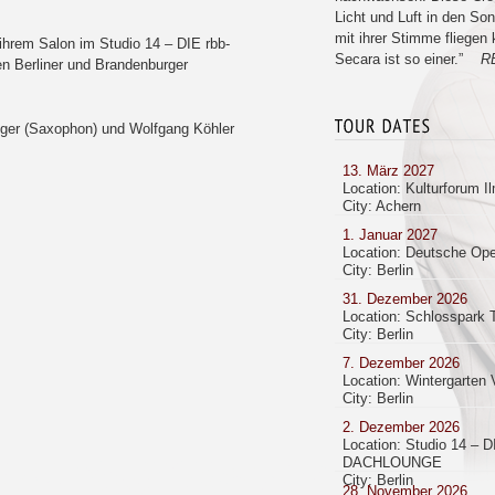
Licht und Luft in den Son
mit ihrer Stimme fliege
n ihrem Salon im Studio 14 – DIE rbb-
Secara ist so einer.”
RB
n Berliner und Brandenburger
iger (Saxophon) und Wolfgang Köhler
13. März 2027
Location: Kulturforum I
City: Achern
1. Januar 2027
Location: Deutsche Ope
City: Berlin
31. Dezember 2026
Location: Schlosspark 
City: Berlin
7. Dezember 2026
Location: Wintergarten 
City: Berlin
2. Dezember 2026
Location: Studio 14 – D
DACHLOUNGE
City: Berlin
28. November 2026