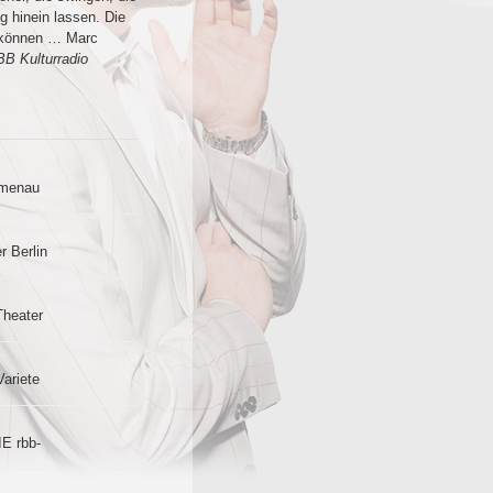
g hinein lassen. Die
n können … Marc
B Kulturradio
lmenau
r Berlin
Theater
Variete
IE rbb-