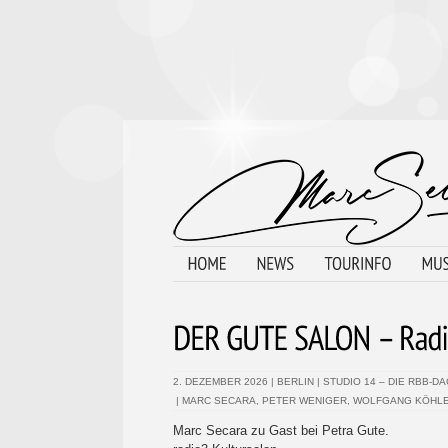
2. DEZEMBER 2026
|
BERLIN
|
STUDIO 14 – DIE RBB-
|
MARC SECARA
,
PETER WENIGER
,
WOLFGANG KÖHL
Marc Secara zu Gast bei Petra Gute.