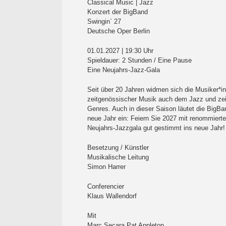
Classical Music | Jazz
Konzert der BigBand
Swingin` 27
Deutsche Oper Berlin
01.01.2027 | 19:30 Uhr
Spieldauer: 2 Stunden / Eine Pause
Eine Neujahrs-Jazz-Gala
Seit über 20 Jahren widmen sich die Musiker*i
zeitgenössischer Musik auch dem Jazz und zeig
Genres. Auch in dieser Saison läutet die BigB
neue Jahr ein: Feiern Sie 2027 mit renommierte
Neujahrs-Jazzgala gut gestimmt ins neue Jahr!
Besetzung / Künstler
Musikalische Leitung
Simon Harrer
Conferencier
Klaus Wallendorf
Mit
Marc Secara Pat Appleton