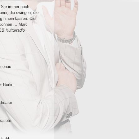
s Sie immer noch
ner, die swingen, die
g hinein lassen. Die
n können … Marc
B Kulturradio
lmenau
r Berlin
Theater
Variete
IE rbb-