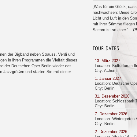
„Was für ein Glück, das
nachwachsen: Diese Croo
Licht und Luft in den Son
mit ihrer Stimme fliege
Secara ist so einer.”
RB
nnen der Bigband neben Strauss, Verdi und
en in ihren Programmen die Vielfalt dieses
13. März 2027
Location: Kulturforum I
and der Deutschen Oper Berlin wieder das
City: Achern
n Jazzgrößen und starten Sie mit dieser
1. Januar 2027
Location: Deutsche Ope
City: Berlin
31. Dezember 2026
Location: Schlosspark 
City: Berlin
7. Dezember 2026
Location: Wintergarten 
City: Berlin
2. Dezember 2026
Location: Studio 14 – D