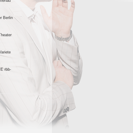
lmenau
r Berlin
Theater
Variete
IE rbb-