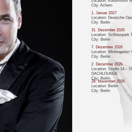
Location: Kulturforum I
City: Achern
1. Januar 2027
Location: Deutsche Ope
City: Berlin
31. Dezember 2026
Location: Schlosspark 
City: Berlin
7. Dezember 2026
Location: Wintergarten 
City: Berlin
2. Dezember 2026
Location: Studio 14 – D
DACHLOUNGE
City: Berlin
28. November 2026
Location: Berlin
City: Berlin